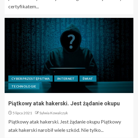
certyfikatem...
CYBERPRZESTĘPSTWA
INTERNET
ŚWIAT
TECHNOLOGIE
Piątkowy atak hakerski. Jest żądanie okupu
5 lipca 2021
Sylwia Kowalczyk
Piątkowy atak hakerski. Jest żądanie okupu Piątkowy
atak hakerski narobił wiele szkód. Nie tylko...