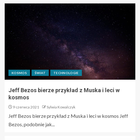
KOSMOS
ŚWIAT
TECHNOLOGIE
Jeff Bezos bierze przykład z Muska i leci w
kosmos
9 czerwca 2021
Sylwia Kowalczyk
Jeff Bezos bierze przykład z Muska i leci w kosmos Jeff
Bezos, podobnie jak...