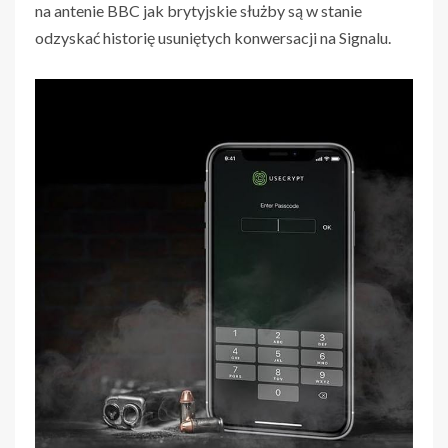
na antenie BBC jak brytyjskie służby są w stanie
odzyskać historię usuniętych konwersacji na Signalu.