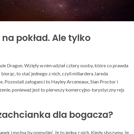
na pokład. Ale tylko
ule Dragon. Wzięły w nim udział cztery osoby, które co prawda
biorąc, to stać jednego z nich, czyli miliardera Jareda
e. Pozostali załoganci to Hayley Arceneaux, Sian Proctor i
enie, ponieważ jest to pierwszy komercyjno-turystyczny rejs
zachcianka dla bogacza?
nek i można by pomyśleć, że to jedna z nich. Kiedy słyszymy, że