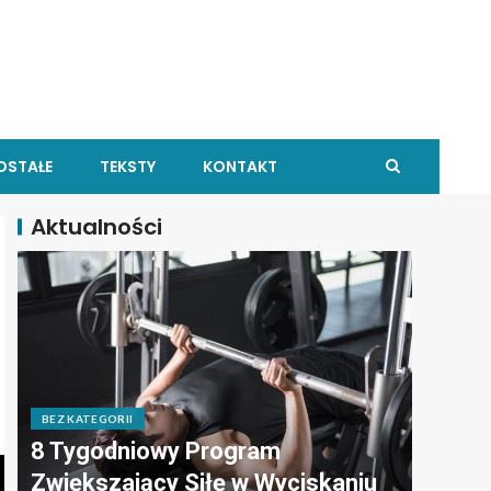
OSTAŁE
TEKSTY
KONTAKT
Aktualności
BEZ KATEGORII
8 Tygodniowy Program
Zwiększający Siłę w Wyciskaniu