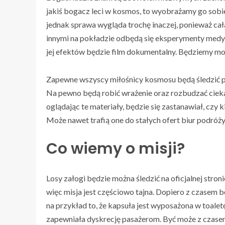
jakiś bogacz leci w kosmos, to wyobrażamy go sobie
jednak sprawa wygląda trochę inaczej, ponieważ c
innymi na pokładzie odbędą się eksperymenty medyc
jej efektów będzie film dokumentalny. Będziemy mo
Zapewne wszyscy miłośnicy kosmosu będą śledzić pr
Na pewno będą robić wrażenie oraz rozbudzać ciek
oglądając te materiały, będzie się zastanawiał, czy k
Może nawet trafią one do stałych ofert biur podróż
Co wiemy o misji?
Losy załogi będzie można śledzić na oficjalnej stron
więc misja jest częściowo tajna. Dopiero z czasem 
na przykład to, że kapsuła jest wyposażona w toale
zapewniała dyskrecję pasażerom. Być może z czasem w