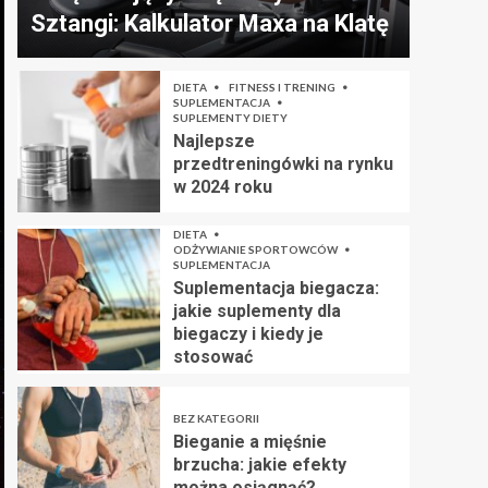
Sztangi: Kalkulator Maxa na Klatę
DIETA
FITNESS I TRENING
SUPLEMENTACJA
SUPLEMENTY DIETY
Najlepsze
przedtreningówki na rynku
w 2024 roku
DIETA
ODŻYWIANIE SPORTOWCÓW
SUPLEMENTACJA
Suplementacja biegacza:
jakie suplementy dla
biegaczy i kiedy je
stosować
BEZ KATEGORII
Bieganie a mięśnie
brzucha: jakie efekty
można osiągnąć?