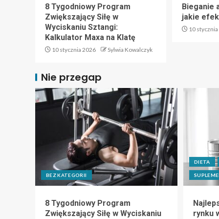
8 Tygodniowy Program
Bieganie 
Zwiększający Siłę w
jakie efe
Wyciskaniu Sztangi:
10 stycznia
Kalkulator Maxa na Klatę
10 stycznia 2026
Sylwia Kowalczyk
Nie przegap
DIETA
BEZ KATEGORII
SUPLEME
8 Tygodniowy Program
Najlep
Zwiększający Siłę w Wyciskaniu
rynku 