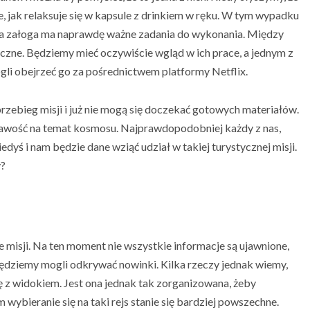
, jak relaksuje się w kapsule z drinkiem w ręku. W tym wypadku
ała załoga ma naprawdę ważne zadania do wykonania. Między
zne. Będziemy mieć oczywiście wgląd w ich prace, a jednym z
gli obejrzeć go za pośrednictwem platformy Netflix.
zebieg misji i już nie mogą się doczekać gotowych materiałów.
awość na temat kosmosu. Najprawdopodobniej każdy z nas,
iedyś i nam będzie dane wziąć udział w takiej turystycznej misji.
y?
ie misji. Na ten moment nie wszystkie informacje są ujawnione,
będziemy mogli odkrywać nowinki. Kilka rzeczy jednak wiemy,
tę z widokiem. Jest ona jednak tak zorganizowana, żeby
ybieranie się na taki rejs stanie się bardziej powszechne.