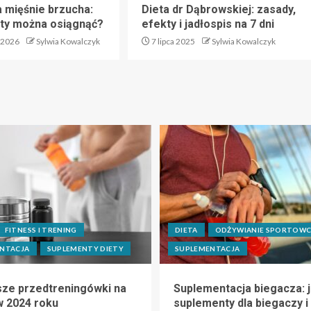
a mięśnie brzucha:
Dieta dr Dąbrowskiej: zasady,
kty można osiągnąć?
efekty i jadłospis na 7 dni
 2026
Sylwia Kowalczyk
7 lipca 2025
Sylwia Kowalczyk
FITNESS I TRENING
DIETA
ODŻYWIANIE SPORTOW
NTACJA
SUPLEMENTY DIETY
SUPLEMENTACJA
sze przedtreningówki na
Suplementacja biegacza: j
w 2024 roku
suplementy dla biegaczy i