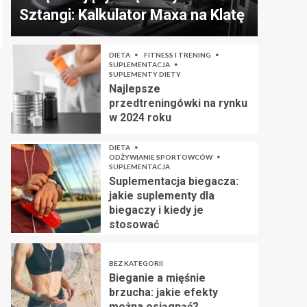
Sztangi: Kalkulator Maxa na Klatę
DIETA
FITNESS I TRENING
SUPLEMENTACJA
SUPLEMENTY DIETY
Najlepsze
przedtreningówki na rynku
w 2024 roku
DIETA
ODŻYWIANIE SPORTOWCÓW
SUPLEMENTACJA
Suplementacja biegacza:
jakie suplementy dla
biegaczy i kiedy je
stosować
BEZ KATEGORII
Bieganie a mięśnie
brzucha: jakie efekty
można osiągnąć?