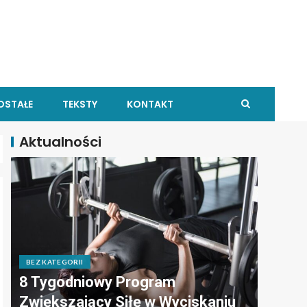
OSTAŁE
TEKSTY
KONTAKT
Aktualności
BEZ KATEGORII
8 Tygodniowy Program
Zwiększający Siłę w Wyciskaniu