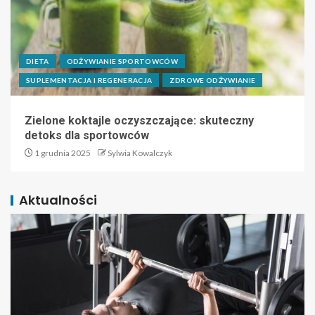
DIETA
ODŻYWIANIE SPORTOWCÓW
SUPLEMENTACJA I REGENERACJA
ZDROWE ODŻYWIANIE
Zielone koktajle oczyszczające: skuteczny
detoks dla sportowców
1 grudnia 2025
Sylwia Kowalczyk
Aktualności