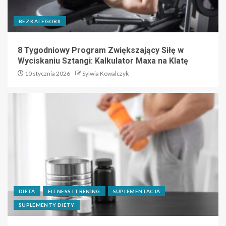
BEZ KATEGORII
8 Tygodniowy Program Zwiększający Siłę w
Wyciskaniu Sztangi: Kalkulator Maxa na Klatę
10 stycznia 2026
Sylwia Kowalczyk
DIETA
FITNESS I TRENING
SUPLEMENTACJA
SUPLEMENTY DIETY