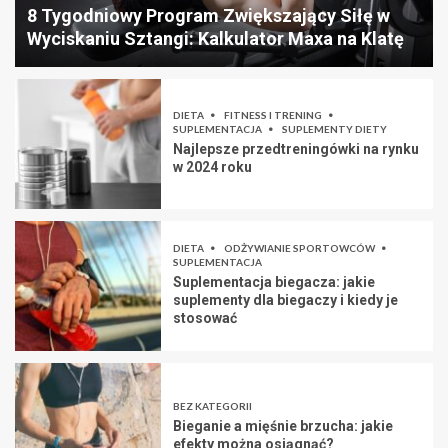
8 Tygodniowy Program Zwiększający Siłę w
Wyciskaniu Sztangi: Kalkulator Maxa na Klatę
DIETA
FITNESS I TRENING
SUPLEMENTACJA
SUPLEMENTY DIETY
Najlepsze przedtreningówki na rynku
w 2024 roku
DIETA
ODŻYWIANIE SPORTOWCÓW
SUPLEMENTACJA
Suplementacja biegacza: jakie
suplementy dla biegaczy i kiedy je
stosować
BEZ KATEGORII
Bieganie a mięśnie brzucha: jakie
efekty można osiągnąć?