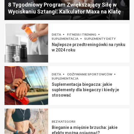
8 Tygodniowy Program Zwiększający Siłę w
Wyciskaniu Sztangi: Kalkulator Maxa na Klatę
DIETA
FITNESS I TRENING
SUPLEMENTACJA
SUPLEMENTY DIETY
Najlepsze przedtreningówki na rynku
w 2024 roku
DIETA
ODŻYWIANIE SPORTOWCÓW
SUPLEMENTACJA
Suplementacja biegacza: jakie
suplementy dla biegaczy i kiedy je
stosować
BEZ KATEGORII
Bieganie a mięśnie brzucha: jakie
efekty można osiągnąć?