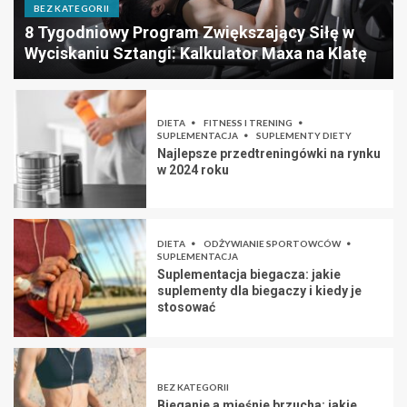
BEZ KATEGORII
8 Tygodniowy Program Zwiększający Siłę w
Wyciskaniu Sztangi: Kalkulator Maxa na Klatę
DIETA
FITNESS I TRENING
SUPLEMENTACJA
SUPLEMENTY DIETY
Najlepsze przedtreningówki na rynku
w 2024 roku
DIETA
ODŻYWIANIE SPORTOWCÓW
SUPLEMENTACJA
Suplementacja biegacza: jakie
suplementy dla biegaczy i kiedy je
stosować
BEZ KATEGORII
Bieganie a mięśnie brzucha: jakie