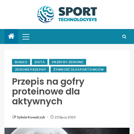
BIAŁKO
DIETA
PRZEPISY ZDROWE
ZDROWE PRZEPISY
ŻYWNOŚĆ DLA SPORTOWCÓW
Przepis na gofry
proteinowe dla
aktywnych
Sylwia Kowalczyk
23 lipca 2025