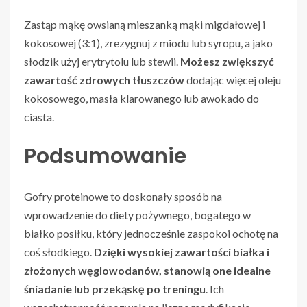
Zastąp mąkę owsianą mieszanką mąki migdałowej i
kokosowej (3:1), zrezygnuj z miodu lub syropu, a jako
słodzik użyj erytrytolu lub stewii.
Możesz zwiększyć
zawartość zdrowych tłuszczów
dodając więcej oleju
kokosowego, masła klarowanego lub awokado do
ciasta.
Podsumowanie
Gofry proteinowe to doskonały sposób na
wprowadzenie do diety pożywnego, bogatego w
białko posiłku, który jednocześnie zaspokoi ochotę na
coś słodkiego.
Dzięki wysokiej zawartości białka i
złożonych węglowodanów, stanowią one idealne
śniadanie lub przekąskę po treningu
. Ich