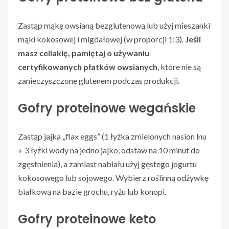
Zastąp mąkę owsianą bezglutenową lub użyj mieszanki
mąki kokosowej i migdałowej (w proporcji 1:3).
Jeśli
masz celiakię, pamiętaj o używaniu
certyfikowanych płatków owsianych
, które nie są
zanieczyszczone glutenem podczas produkcji.
Gofry proteinowe wegańskie
Zastąp jajka „flax eggs” (1 łyżka zmielonych nasion lnu
+ 3 łyżki wody na jedno jajko, odstaw na 10 minut do
zgęstnienia), a zamiast nabiału użyj gęstego jogurtu
kokosowego lub sojowego. Wybierz roślinną odżywkę
białkową na bazie grochu, ryżu lub konopi.
Gofry proteinowe keto