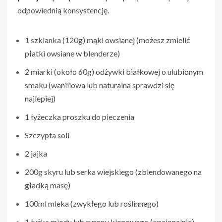
odpowiednią konsystencję.
1 szklanka (120g) mąki owsianej (możesz zmielić
płatki owsiane w blenderze)
2 miarki (około 60g) odżywki białkowej o ulubionym
smaku (waniliowa lub naturalna sprawdzi się
najlepiej)
1 łyżeczka proszku do pieczenia
Szczypta soli
2 jajka
200g skyru lub serka wiejskiego (zblendowanego na
gładką masę)
100ml mleka (zwykłego lub roślinnego)
1 łyżka miodu lub syropu klonowego (opcjonalnie)