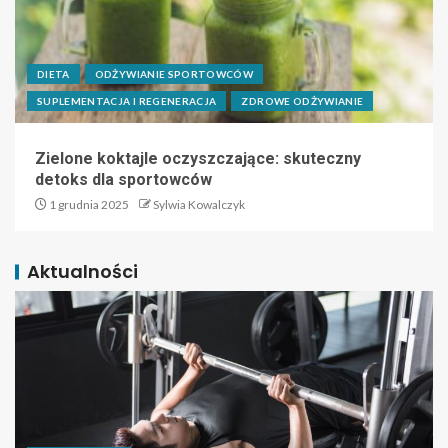
DIETA
ODŻYWIANIE SPORTOWCÓW
SUPLEMENTACJA I REGENERACJA
ZDROWE ODŻYWIANIE
Zielone koktajle oczyszczające: skuteczny
detoks dla sportowców
1 grudnia 2025
Sylwia Kowalczyk
Aktualności